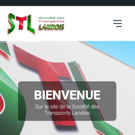
B
I
E
N
V
E
N
U
E
Sur le site de la Société des
Transports Landois